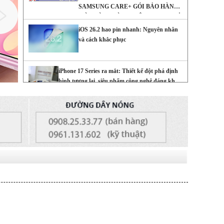
SAMSUNG CARE+ GÓI BẢO HÀNH
MÀN HÌNH DÀNH RIÊNG CHO CHỦ
SỞ HỮU ĐIỆN THOẠI GALAXY Z
iOS 26.2 hao pin nhanh: Nguyên nhân
series
và cách khắc phục
iPhone 17 Series ra mắt: Thiết kế đột phá định
hình tương lai, siêu phẩm công nghệ đáng khao
khát
Cảnh báo nguy cơ bị khóa tài khoản
iCloud khi nâng cấp Locket Gold
Những cách tiết kiệm pin iPhone 16 đơn
giản
Tia laser có thể khiến camera trên điện
thoại của bạn bị hỏng