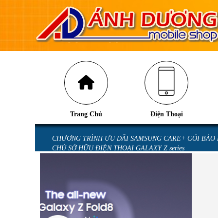
Trang Chủ
Điện Thoại
U GALAXY Z
CHƯƠNG TRÌNH ƯU ĐÃI SAMSUNG CARE+ GÓI BẢO
CHỦ SỞ HỮU ĐIỆN THOẠI GALAXY Z series