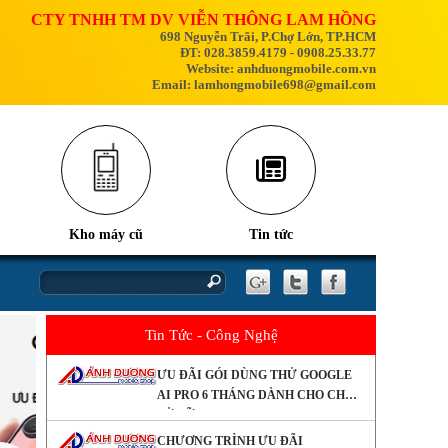
CTY TNHH TM DV VIỄN THÔNG LAM HỒNG
698 Nguyễn Trãi, P.Chợ Lớn, TP.HCM
ĐT: 028.3859.4179 - 0908.25.33.77
Website: anhduongmobile.com.vn
Email: lamhongmobile698@gmail.com
Kho máy cũ
Tin tức
nhân và cách khắc phục
iPhone 17
Tin Tức - Công Nghệ
ƯU ĐÃI GÓI DÙNG THỬ GOOGLE
AI PRO 6 THÁNG DÀNH CHO CHỦ
SỞ HỮU GALAXY Z Series
CHƯƠNG TRÌNH ƯU ĐÃI