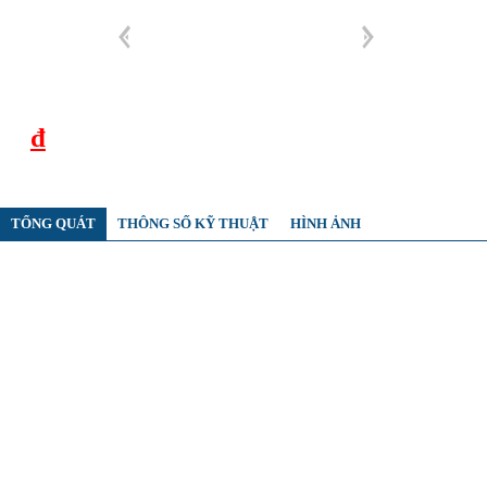
đ
TỔNG QUÁT
THÔNG SỐ KỸ THUẬT
HÌNH ẢNH