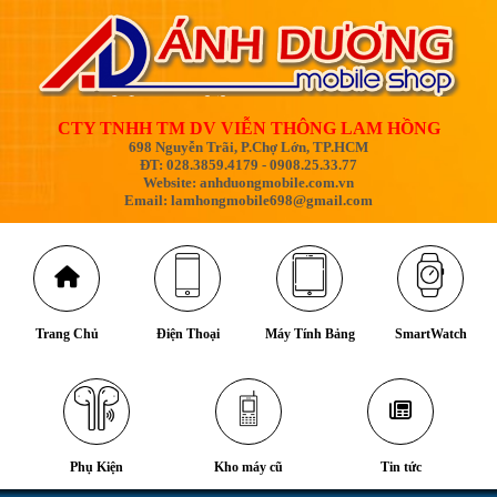
CTY TNHH TM DV VIỄN THÔNG LAM HỒNG
698 Nguyễn Trãi, P.Chợ Lớn, TP.HCM
ĐT: 028.3859.4179 - 0908.25.33.77
Website: anhduongmobile.com.vn
Email: lamhongmobile698@gmail.com
Trang Chủ
Điện Thoại
Máy Tính Bảng
SmartWatch
Phụ Kiện
Kho máy cũ
Tin tức