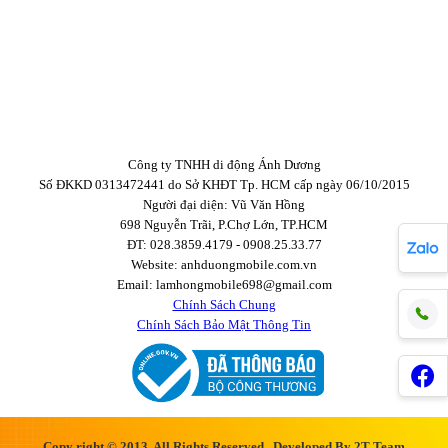
Công ty TNHH di động Ánh Dương
Số ĐKKD 0313472441 do Sở KHĐT Tp. HCM cấp ngày 06/10/2015
Người đại diện: Vũ Văn Hồng
698 Nguyễn Trãi, P.Chợ Lớn, TP.HCM
ĐT: 028.3859.4179 - 0908.25.33.77
Website: anhduongmobile.com.vn
Email: lamhongmobile698@gmail.com
Chính Sách Chung
Chính Sách Bảo Mật Thông Tin
Copy right © 2013, All Rights Reserved , Developed By 2T Team