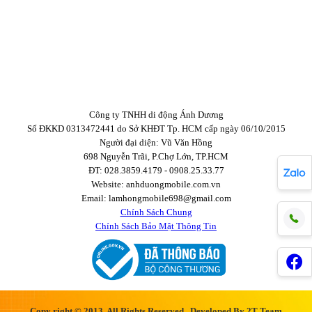
Công ty TNHH di động Ánh Dương
Số ĐKKD 0313472441 do Sở KHĐT Tp. HCM cấp ngày 06/10/2015
Người đại diện: Vũ Văn Hồng
698 Nguyễn Trãi, P.Chợ Lớn, TP.HCM
ĐT: 028.3859.4179 - 0908.25.33.77
Website: anhduongmobile.com.vn
Email: lamhongmobile698@gmail.com
Chính Sách Chung
Chính Sách Bảo Mật Thông Tin
Copy right © 2013, All Rights Reserved , Developed By 2T Team