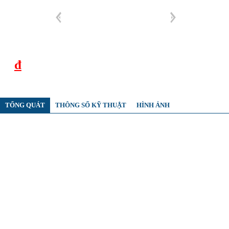
đ
TỔNG QUÁT
THÔNG SỐ KỸ THUẬT
HÌNH ẢNH