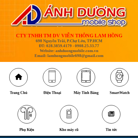
CTY TNHH TM DV VIỄN THÔNG LAM HỒNG
698 Nguyễn Trãi, P.Chợ Lớn, TP.HCM
ĐT: 028.3859.4179 - 0908.25.33.77
Website: anhduongmobile.com.vn
Email: lamhongmobile698@gmail.com
Trang Chủ
Điện Thoại
Máy Tính Bảng
SmartWatch
Phụ Kiện
Kho máy cũ
Tin tức