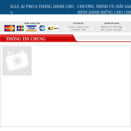
NG DÀNH CHO
CHƯƠNG TRÌNH ƯU ĐÃI SAMSUNG CARE+ GÓI BẢO H
HÌNH DÀNH RIÊNG CHO CHỦ SỞ HỮU ĐIỆN THOẠI GA
series
THÔNG TIN CHUNG