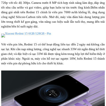
720p với tốc độ 30fps. Camera trước 8 MP tích hợp tính năng làm đẹp, đáp ứng
tốt nhu cầu selfie và gọi video, giúp bạn luôn tự tin trước ống kính.Điểm nhấn
đáng giá nhất trên Redmi 15 chính là viên pin 7000 mAh khổng lồ, ứng dụng
công nghệ Silicon-Carbon tiên tiến. Nhờ đó, máy vừa đảm bảo dung lượng pin
lớn trong thiết kế gọn gàng, vừa nâng cao hiệu suất lẫn tuổi thọ, mang đến trải
nghiệm bền bỉ suốt ngày dài.
Với viên pin lớn, Redmi 15 có thể hoạt động liên tục đến 2 ngày mà không cần
sạc lại. Khi cần nạp năng lượng, công nghệ sạc nhanh 33W rút ngắn đáng kể thời
gian chờ, và đặc biệt củ sạc 33W đã được tặng kèm trong hộp lợi thế hiếm thấy ở
phân khúc này. Ngoài ra, máy còn hỗ trợ sạc ngược 18W, biến Redmi 15 thành
một viên pin dự phòng hữu ích cho thiết bị khác.