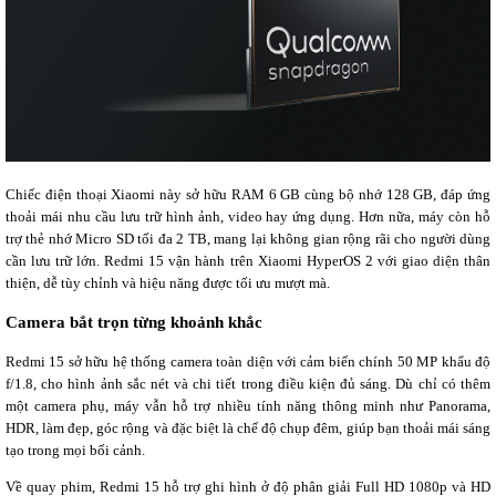
Chiếc điện thoại Xiaomi này sở hữu RAM 6 GB cùng bộ nhớ 128 GB, đáp ứng
thoải mái nhu cầu lưu trữ hình ảnh, video hay ứng dụng. Hơn nữa, máy còn hỗ
trợ thẻ nhớ Micro SD tối đa 2 TB, mang lại không gian rộng rãi cho người dùng
cần lưu trữ lớn. Redmi 15 vận hành trên Xiaomi HyperOS 2 với giao diện thân
thiện, dễ tùy chỉnh và hiệu năng được tối ưu mượt mà.
Camera bắt trọn từng khoảnh khắc
Redmi 15 sở hữu hệ thống camera toàn diện với cảm biến chính 50 MP khẩu độ
f/1.8, cho hình ảnh sắc nét và chi tiết trong điều kiện đủ sáng. Dù chỉ có thêm
một camera phụ, máy vẫn hỗ trợ nhiều tính năng thông minh như Panorama,
HDR, làm đẹp, góc rộng và đặc biệt là chế độ chụp đêm, giúp bạn thoải mái sáng
tạo trong mọi bối cảnh.
Về quay phim, Redmi 15 hỗ trợ ghi hình ở độ phân giải Full HD 1080p và HD