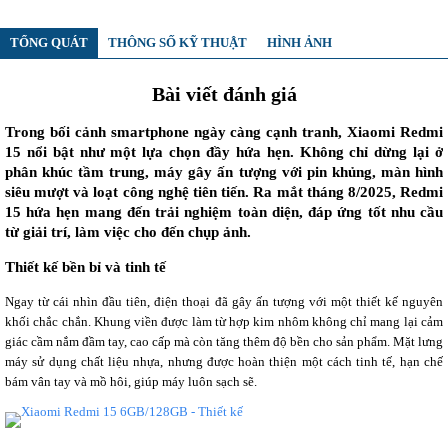
TỔNG QUÁT
THÔNG SỐ KỸ THUẬT
HÌNH ẢNH
Bài viết đánh giá
Trong bối cảnh smartphone ngày càng cạnh tranh, Xiaomi Redmi
15 nổi bật như một lựa chọn đầy hứa hẹn. Không chỉ dừng lại ở
phân khúc tầm trung, máy gây ấn tượng với pin khủng, màn hình
siêu mượt và loạt công nghệ tiên tiến. Ra mắt tháng 8/2025, Redmi
15 hứa hẹn mang đến trải nghiệm toàn diện, đáp ứng tốt nhu cầu
từ giải trí, làm việc cho đến chụp ảnh.
Thiết kế bền bỉ và tinh tế
Ngay từ cái nhìn đầu tiên, điện thoại đã gây ấn tượng với một thiết kế nguyên
khối chắc chắn. Khung viền được làm từ hợp kim nhôm không chỉ mang lại cảm
giác cầm nắm đầm tay, cao cấp mà còn tăng thêm độ bền cho sản phẩm. Mặt lưng
máy sử dụng chất liệu nhựa, nhưng được hoàn thiện một cách tinh tế, hạn chế
bám vân tay và mồ hôi, giúp máy luôn sạch sẽ.