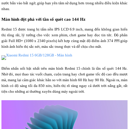
nước bắn vào bất ngờ, giúp bạn yên tâm sử dụng hơn trong nhiều điều kiện khác
nhau.
Màn hình đột phá với tần số quét cao 144 Hz
Redmi 15 được trang bị tấm nền IPS LCD 6.9 inch, mang đến không gian hiển
thị rộng rãi, lý tưởng cho việc xem phim, chơi game hay đọc tin tức. Độ phân
giải Full HD+ (1080 x 2340 pixels) kết hợp cùng mật độ điểm ảnh 374 PPI giúp
hình ảnh hiển thị sắc nét, màu sắc trung thực và dễ chịu cho mắt.
Điểm nhấn nổi bật nhất trên màn hình Redmi 15 chính là tần số quét 144 Hz.
Nhờ đó, mọi thao tác vuốt chạm, cuộn trang hay chơi game tốc độ cao đều mượt
mà, mang lại cảm giác khác hẳn so với màn hình 60 Hz hay 90 Hz. Ngoài ra, màn
hình có độ sáng tối đa 850 nits, hiển thị rõ ràng ngay cả dưới trời nắng gắt, rất
tiện cho những ai thường xuyên dùng máy ngoài trời.