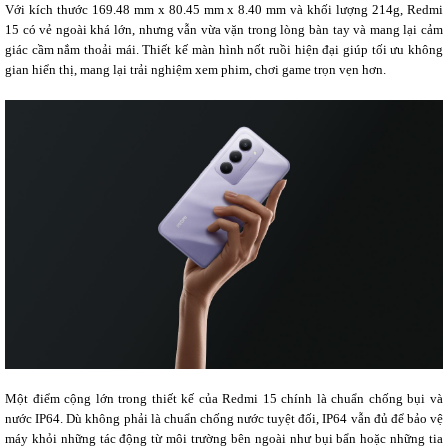
Với kích thước 169.48 mm x 80.45 mm x 8.40 mm và khối lượng 214g, Redmi
15 có vẻ ngoài khá lớn, nhưng vẫn vừa vặn trong lòng bàn tay và mang lại cảm
giác cầm nắm thoải mái. Thiết kế màn hình nốt ruồi hiện đại giúp tối ưu không
gian hiển thị, mang lại trải nghiệm xem phim, chơi game trọn vẹn hơn.
Một điểm cộng lớn trong thiết kế của Redmi 15 chính là chuẩn chống bụi và
nước IP64. Dù không phải là chuẩn chống nước tuyệt đối, IP64 vẫn đủ để bảo vệ
máy khỏi những tác động từ môi trường bên ngoài như bụi bẩn hoặc những tia