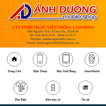
CTY TNHH TM DV VIỄN THÔNG LAM HỒNG
698 Nguyễn Trãi, P.Chợ Lớn, TP.HCM
ĐT: 028.3859.4179 - 0908.25.33.77
Website: anhduongmobile.com.vn
Email: lamhongmobile698@gmail.com
Trang Chủ
Điện Thoại
Máy Tính Bảng
SmartWatch
Phụ Kiện
Kho máy cũ
Tin tức