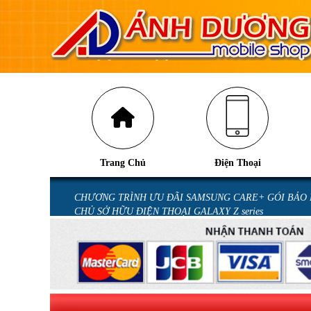
Trang Chủ
Điện Thoại
U GALAXY Z
CHƯƠNG TRÌNH ƯU ĐÃI SAMSUNG CARE+ GÓI BẢO
CHỦ SỞ HỮU ĐIỆN THOẠI GALAXY Z series