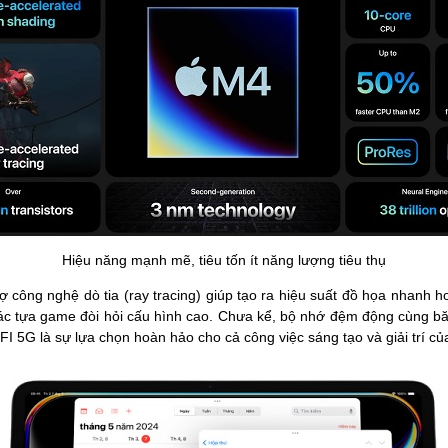
Hiệu năng mạnh mẽ, tiêu tốn ít năng lượng tiêu thụ
 công nghệ dò tia (ray tracing) giúp tạo ra hiệu suất đồ họa nhanh hơn 
ác tựa game đòi hỏi cấu hình cao. Chưa kể, bộ nhớ đệm động cùng bă
WIFI 5G là sự lựa chọn hoàn hảo cho cả công việc sáng tạo và giải trí 