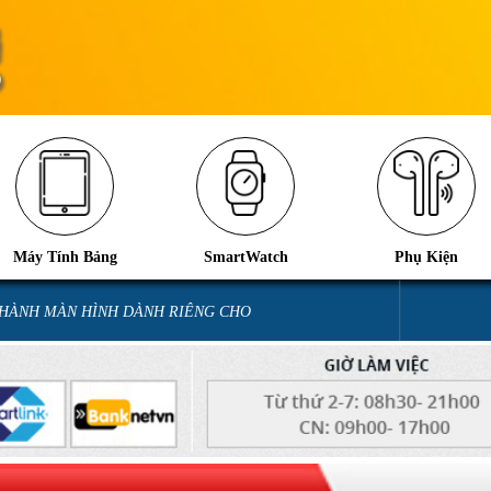
Máy Tính Bảng
SmartWatch
Phụ Kiện
 HÀNH MÀN HÌNH DÀNH RIÊNG CHO
iOS 26.2 hao pin nhanh: Nguyên 