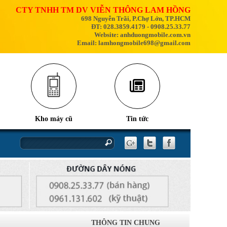
CTY TNHH TM DV VIỄN THÔNG LAM HỒNG
698 Nguyễn Trãi, P.Chợ Lớn, TP.HCM
ĐT: 028.3859.4179 - 0908.25.33.77
Website: anhduongmobile.com.vn
Email: lamhongmobile698@gmail.com
Kho máy cũ
Tin tức
nhân và cách khắc phục
iPhone 17
THÔNG TIN CHUNG