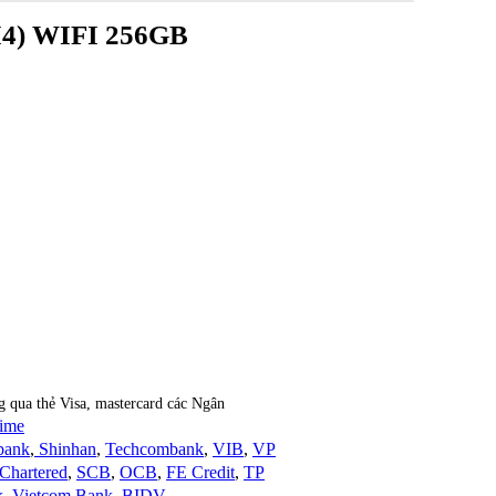
M4) WIFI 256GB
 qua thẻ Visa, mastercard các Ngân
time
bank
,
Shinhan
,
Techcombank
,
VIB
,
VP
Chartered
,
SCB
,
OCB
,
FE Credit
,
TP
k
,
Vietcom Bank
,
BIDV