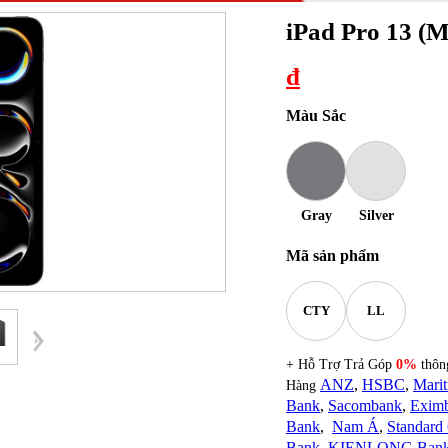
iPad Pro 13 (
đ
Màu Sắc
Gray
Silver
Mã sản phẩm
CTY
LL
+ Hỗ Trợ Trả Góp
0%
thông
ANZ
,
HSBC
,
Mari
Hàng
Bank
,
Sacombank
,
Exim
Bank
,
Nam Á
,
Standard 
Bank
,
KIENLONG Ban