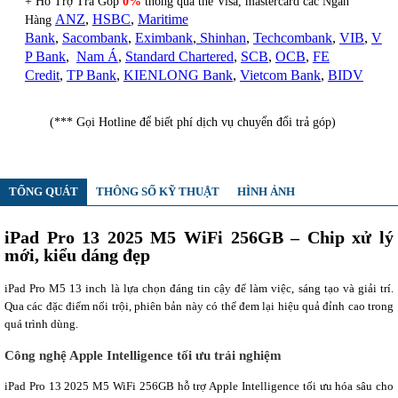
+ Hỗ Trợ Trả Góp
0%
thông qua thẻ Visa, mastercard các Ngân
ANZ
,
HSBC
,
Maritime
Hàng
Bank
,
Sacombank
,
Eximbank
,
Shinhan
,
Techcombank
,
VIB
,
V
P Bank
,
Nam Á
,
Standard Chartered
,
SCB
,
OCB
,
FE
Credit
,
TP Bank
,
KIENLONG Bank
,
Vietcom Bank
,
BIDV
(*** Gọi Hotline để biết phí dịch vụ chuyển đổi trả góp)
TỔNG QUÁT
THÔNG SỐ KỸ THUẬT
HÌNH ẢNH
iPad Pro 13 2025 M5 WiFi 256GB – Chip xử lý
mới, kiểu dáng đẹp
iPad Pro M5 13 inch là lựa chọn đáng tin cậy để làm việc, sáng tạo và giải trí.
Qua các đặc điểm nổi trội, phiên bản này có thể đem lại hiệu quả đỉnh cao trong
quá trình dùng.
Công nghệ Apple Intelligence tối ưu trải nghiệm
iPad Pro 13 2025 M5 WiFi 256GB hỗ trợ Apple Intelligence tối ưu hóa sâu cho