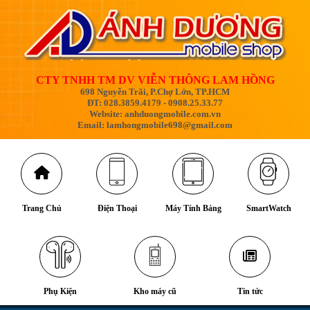
CTY TNHH TM DV VIỄN THÔNG LAM HỒNG
698 Nguyễn Trãi, P.Chợ Lớn, TP.HCM
ĐT: 028.3859.4179 - 0908.25.33.77
Website: anhduongmobile.com.vn
Email: lamhongmobile698@gmail.com
Trang Chủ
Điện Thoại
Máy Tính Bảng
SmartWatch
Phụ Kiện
Kho máy cũ
Tin tức