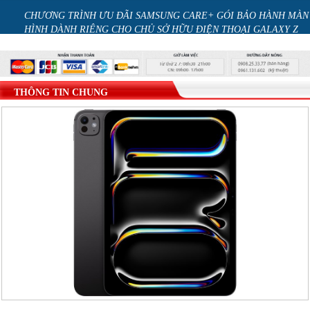
CHO
CHƯƠNG TRÌNH ƯU ĐÃI SAMSUNG CARE+ GÓI BẢO HÀNH MÀN
HÌNH DÀNH RIÊNG CHO CHỦ SỞ HỮU ĐIỆN THOẠI GALAXY Z
series
THÔNG TIN CHUNG