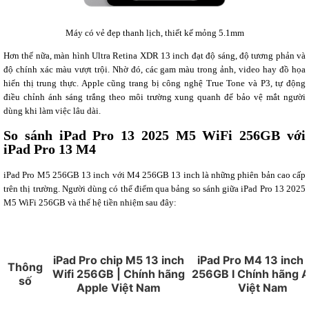
Máy có vẻ đẹp thanh lịch, thiết kế mỏng 5.1mm
Hơn thế nữa, màn hình Ultra Retina XDR 13 inch đạt độ sáng, độ tương phản và
độ chính xác màu vượt trội. Nhờ đó, các gam màu trong ảnh, video hay đồ họa
hiển thị trung thực. Apple cũng trang bị công nghệ True Tone và P3, tự động
điều chỉnh ánh sáng trắng theo môi trường xung quanh để bảo vệ mắt người
dùng khi làm việc lâu dài.
So sánh iPad Pro 13 2025 M5 WiFi 256GB với
iPad Pro 13 M4
iPad Pro M5 256GB 13 inch với M4 256GB 13 inch là những phiên bản cao cấp
trên thị trường. Người dùng có thể điểm qua bảng so sánh giữa iPad Pro 13 2025
M5 WiFi 256GB và thế hệ tiền nhiệm sau đây:
iPad Pro chip M5 13 inch
iPad Pro M4 13 inch 
Thông
Wifi 256GB | Chính hãng
256GB I Chính hãng 
số
Apple Việt Nam
Việt Nam