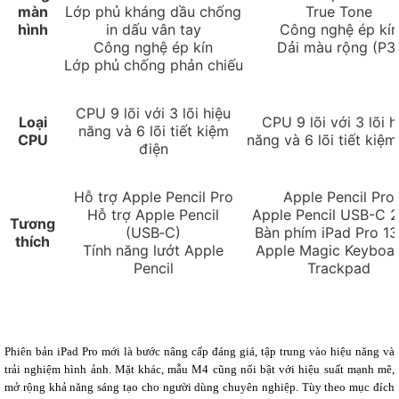
màn
Lớp phủ kháng dầu chống
True Tone
hình
in dấu vân tay
Công nghệ ép kín
Công nghệ ép kín
Dải màu rộng (P3
Lớp phủ chống phản chiếu
CPU 9 lõi với 3 lõi hiệu
Loại
CPU 9 lõi với 3 lõi h
năng và 6 lõi tiết kiệm
CPU
năng và 6 lõi tiết kiệm
điện
Hỗ trợ Apple Pencil Pro
Apple Pencil Pro
Hỗ trợ Apple Pencil
Apple Pencil USB-C 
Tương
(USB‑C)
Bàn phím iPad Pro 1
thích
Tính năng lướt Apple
Apple Magic Keyboa
Pencil
Trackpad
Phiên bản iPad Pro mới là bước nâng cấp đáng giá, tập trung vào hiệu năng và
trải nghiệm hình ảnh. Mặt khác, mẫu M4 cũng nổi bật với hiệu suất mạnh mẽ,
mở rộng khả năng sáng tạo cho người dùng chuyên nghiệp. Tùy theo mục đích