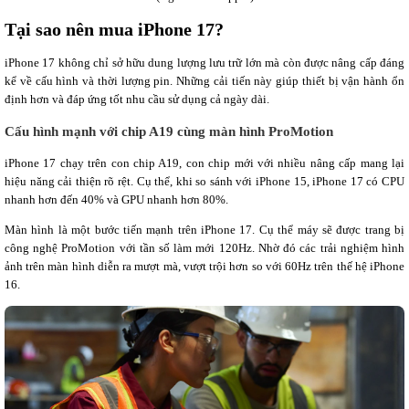
Tại sao nên mua iPhone 17?
iPhone 17 không chỉ sở hữu dung lượng lưu trữ lớn mà còn được nâng cấp đáng
kể về cấu hình và thời lượng pin. Những cải tiến này giúp thiết bị vận hành ổn
định hơn và đáp ứng tốt nhu cầu sử dụng cả ngày dài.
Cấu hình mạnh với chip A19 cùng màn hình ProMotion
iPhone 17 chạy trên con chip A19, con chip mới với nhiều nâng cấp mang lại
hiệu năng cải thiện rõ rệt. Cụ thể, khi so sánh với iPhone 15, iPhone 17 có CPU
nhanh hơn đến 40% và GPU nhanh hơn 80%.
Màn hình là một bước tiến mạnh trên iPhone 17. Cụ thể máy sẽ được trang bị
công nghệ ProMotion với tần số làm mới 120Hz. Nhờ đó các trải nghiệm hình
ảnh trên màn hình diễn ra mượt mà, vượt trội hơn so với 60Hz trên thế hệ iPhone
16.