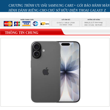
CHO
CHƯƠNG TRÌNH ƯU ĐÃI SAMSUNG CARE+ GÓI BẢO HÀNH MÀN
HÌNH DÀNH RIÊNG CHO CHỦ SỞ HỮU ĐIỆN THOẠI GALAXY Z
series
THÔNG TIN CHUNG