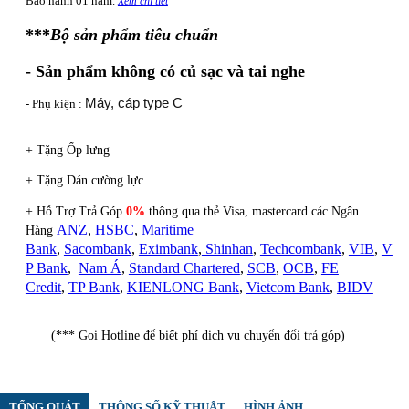
Bảo hành 01 năm.
Xem chi tiết
***
Bộ sản phẩm tiêu chuẩn
-
Sản phẩm không có củ sạc và tai nghe
Máy, cáp type C
- Phụ kiện :
+ Tặng Ốp lưng
+ Tặng Dán cường lực
+ Hỗ Trợ Trả Góp
0%
thông qua thẻ Visa, mastercard các Ngân
ANZ
,
HSBC
,
Maritime
Hàng
Bank
,
Sacombank
,
Eximbank
,
Shinhan
,
Techcombank
,
VIB
,
V
P Bank
,
Nam Á
,
Standard Chartered
,
SCB
,
OCB
,
FE
Credit
,
TP Bank
,
KIENLONG Bank
,
Vietcom Bank
,
BIDV
(*** Gọi Hotline để biết phí dịch vụ chuyển đổi trả góp)
TỔNG QUÁT
THÔNG SỐ KỸ THUẬT
HÌNH ẢNH