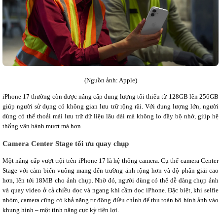
(Nguồn ảnh: Apple)
iPhone 17 thường còn được nâng cấp dung lượng tối thiểu từ 128GB lên 256GB
giúp người sử dụng có không gian lưu trữ rộng rãi. Với dung lượng lớn, người
dùng có thể thoải mái lưu trữ dữ liệu lâu dài mà không lo đầy bộ nhớ, giúp hệ
thống vận hành mượt mà hơn.
Camera Center Stage tối ưu quay chụp
Một nâng cấp vượt trội trên iPhone 17 là hệ thống camera. Cụ thể camera Center
Stage với cảm biến vuông mang đến trường ảnh rộng hơn và độ phân giải cao
hơn, lên tới 18MB cho ảnh chụp. Nhờ đó, người dùng có thể dễ dàng chụp ảnh
và quay video ở cả chiều dọc và ngang khi cầm dọc iPhone. Đặc biệt, khi selfie
nhóm, camera cũng có khả năng tự động điều chỉnh để thu toàn bộ hình ảnh vào
khung hình – một tính năng cực kỳ tiện lợi.