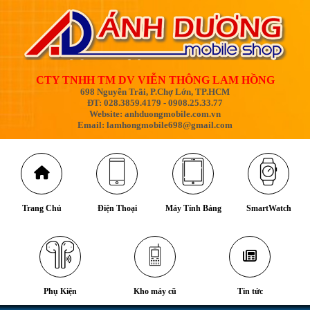
CTY TNHH TM DV VIỄN THÔNG LAM HỒNG
698 Nguyễn Trãi, P.Chợ Lớn, TP.HCM
ĐT: 028.3859.4179 - 0908.25.33.77
Website: anhduongmobile.com.vn
Email: lamhongmobile698@gmail.com
Trang Chủ
Điện Thoại
Máy Tính Bảng
SmartWatch
Phụ Kiện
Kho máy cũ
Tin tức