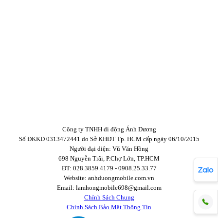
Công ty TNHH di động Ánh Dương
Số ĐKKD 0313472441 do Sở KHĐT Tp. HCM cấp ngày 06/10/2015
Người đại diện: Vũ Văn Hồng
698 Nguyễn Trãi, P.Chợ Lớn, TP.HCM
ĐT: 028.3859.4179 - 0908.25.33.77
Website: anhduongmobile.com.vn
Email: lamhongmobile698@gmail.com
Chính Sách Chung
Chính Sách Bảo Mật Thông Tin